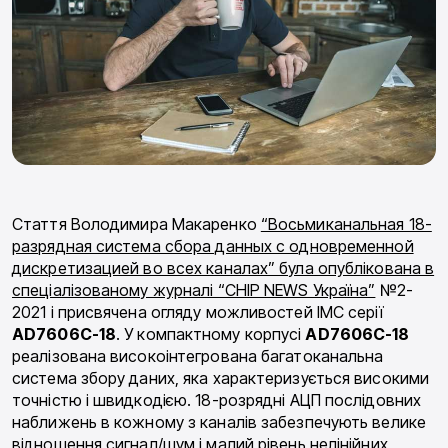
Стаття Володимира Макаренко
“Восьмиканальная 18-
разрядная система сбора данных с одновременной
дискретизацией во всех каналах” була опублікована в
спеціалізованому журналі “CHIP NEWS Україна”
№2-
2021 і присвячена огляду можливостей ІМС серії
AD7606C-18
. У компактному корпусі
AD7606C-18
реалізована високоінтегрована багатоканальна
система збору даних, яка характеризується високими
точністю і швидкодією. 18-розрядні АЦП послідовних
наближень в кожному з каналів забезпечують велике
відношення сигнал/шум і малий рівень нелінійних