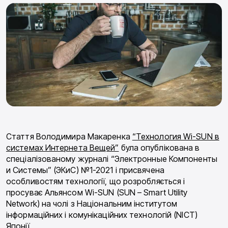
Стаття Володимира Макаренка
“Технология Wi-SUN в
системах Интернета Вещей”
була опублікована в
спеціалізованому журналі “Электронные Компоненты
и Системы” (ЭКиС) №1-2021 і присвячена
особливостям технології, що розробляється і
просуває Альянсом Wi-SUN (SUN – Smart Utility
Network) на чолі з Національним інститутом
інформаційних і комунікаційних технологій (NICT)
Японії.