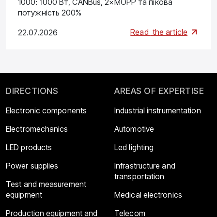
1000: 1000 Вт, CANBus, 2×MOPP та пікова
потужність 200%
Read
the article
22.07.2026
DIRECTIONS
AREAS OF EXPERTISE
Electronic components
Industrial instrumentation
Electromechanics
Automotive
LED products
Led lighting
Power supplies
Infrastructure and
transportation
Test and measurement
equipment
Medical electronics
Production equipment and
Telecom