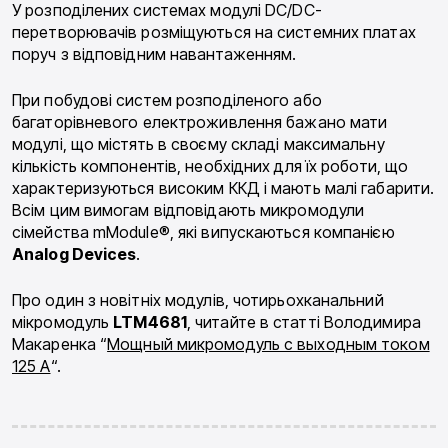
У розподілених системах модулі DC/DC-
перетворювачів розміщуються на системних платах
поруч з відповідним навантаженням.
При побудові систем розподіленого або
багаторівневого електроживлення бажано мати
модулі, що містять в своєму складі максимальну
кількість компонентів, необхідних для їх роботи, що
характеризуються високим ККД і мають малі габарити.
Всім цим вимогам відповідають микромодули
сімейства mModule®, які випускаються компанією
Analog Devices
.
Про один з новітніх модулів, чотирьохканальний
мікромодуль
LTM4681
, читайте в статті Володимира
Макаренка “
Мощный микромодуль с выходным током
125 А
“.