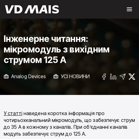
Інженерне читання:
мікромодуль з вихідним
струмом 125 А
Analog Devices
УСІ НОВИНИ
У статті
наведена коротка інформація про
чотирьохканальний мікромодуль, що забезпечує струм
до 35 А в кожному з каналів. При об’єднанні каналів
модуль забезпечує струм до 125 А.