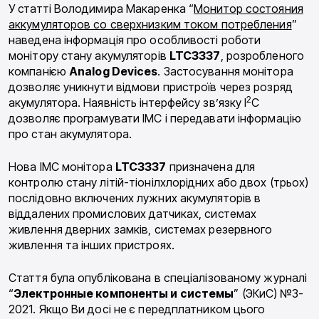
У статті Володимира Макаренка “
Монитор состояния
аккумуляторов со сверхнизким током потребления
”
наведена інформація про особливості роботи
монітору стану акумуляторів
LTC3337
, розробленого
компанією
Analog Devices
. Застосування монітора
дозволяє уникнути відмови пристроїв через розряд
2
акумулятора. Наявність інтерфейсу зв’язку I
C
дозволяє програмувати ІМС і передавати інформацію
про стан акумулятора.
Нова ІМС монітора
LTC3337
призначена для
контролю стану літій-тіонілхлорідних або двох (трьох)
послідовно включених лужних акумуляторів в
віддалених промислових датчиках, системах
живлення дверних замків, системах резервного
живлення та інших пристроях.
Стаття була опублікована в спеціалізованому журналі
“
Электронные компоненты и системы
” (ЭКиС) №3-
2021. Якщо Ви досі не є передплатником цього