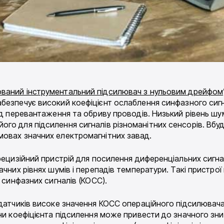
ваний інструментальний підсилювач з нульовим дрейфом
абезпечує високий коефіцієнт ослаблення синфазного сиг
ід перевантаження та обриву проводів. Низький рівень шум
го для підсилення сигналів різноманітних сенсорів. Вбу
мовах значних електромагнітних завад.
прецизійний пристрій для посилення диференціальних сигн
чних рівнях шумів і перепадів температури. Такі пристрої
 синфазних сигналів (КОСС).
 датчиків високе значення КОСС операційного підсилювач
іни коефіцієнта підсилення може привести до значного зн