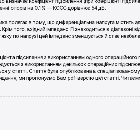
о визначає коефіцієнт підсилення (при коефіцієнті підсиле
енні опорів на 0.1 % — КОСС дорівнює 54 дБ.
ика полягає в тому, що диференціальна напруга містить 
 Крім того, вхідний імпеданс ІП знаходиться в діапазоні в
’язку по напрузі цей імпеданс зменшується й стає незбал
цієнта підсилення з використанням одного операційного 
удується з використанням декількох операційних підсилюв
ся у статті. Стаття була опублікована в спеціалізованом
видання, ми пропонуємо Вам
pdf
–
версію цієї статті.
Читаєм