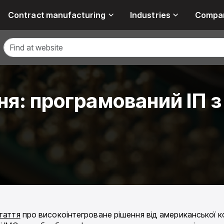
Contract manufacturing
Industries
Compa
ня: програмований ІП 
таття
про високоінтегроване рішення від американської к