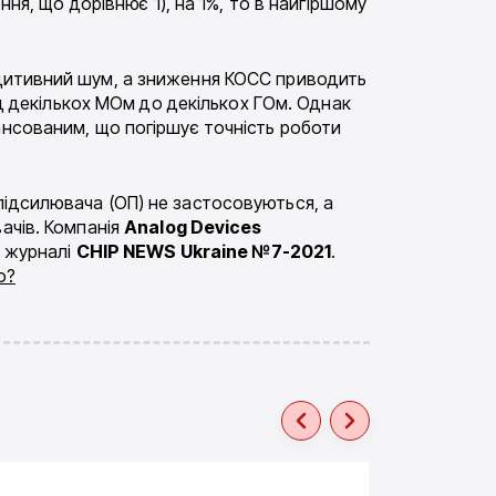
ння, що дорівнює 1), на 1%, то в найгіршому
адитивний шум, а зниження КОСС приводить
ід декількох МОм до декількох ГОм. Однак
ансованим, що погіршує точність роботи
підсилювача (ОП) не застосовуються, а
ачів. Компанія
Analog Devices
у журналі
CHIP
NEWS
Ukraine
№7-2021
.
о?