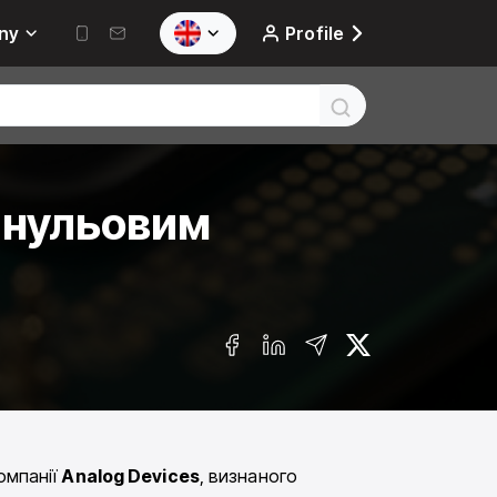
ny
Profile
з нульовим
омпанії
Analog
Devices
, визнаного