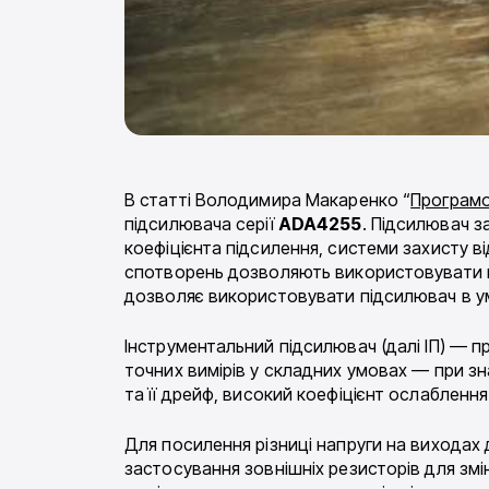
В статті Володимира Макаренко “
Програмо
підсилювача серії
ADA4255
. Підсилювач з
коефіцієнта підсилення, системи захисту в
спотворень дозволяють використовувати йо
дозволяє використовувати підсилювач в у
Інструментальний підсилювач (далі ІП) — 
точних вимірів у складних умовах — при зна
та її дрейф, високий коефіцієнт ослаблення
Для посилення різниці напруги на виходах
застосування зовнішніх резисторів для зм