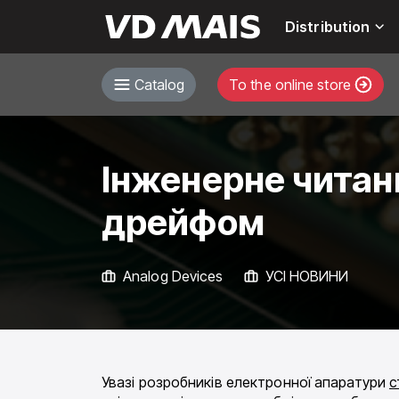
Distribution
Catalog
To the online store
Інженерне читан
дрейфом
Analog Devices
УСІ НОВИНИ
Увазі розробників електронної апаратури
с