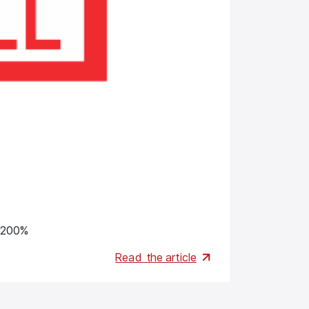
Brands
 200%
Одно- і три
Read
the article
01.06.2026