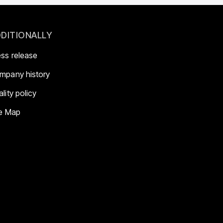
DITIONALLY
ess release
mpany history
lity policy
te Map