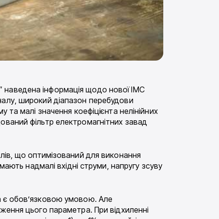
” наведена інформація щодо нової ІМС
налу, широкий діапазон перебудови
у та малі значення коефіцієнта нелінійних
дований фільтр електромагнітних завад
алів, що оптимізований для виконання
 мають надмалі вхідні струми, напругу зсуву
а є обов’язковою умовою. Але
иження цього параметра. При відхиленні