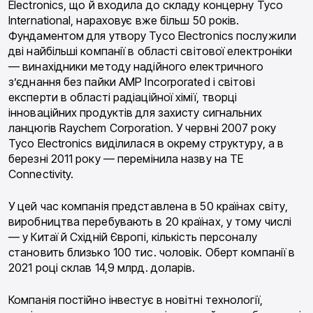
Electronics, що й входила до складу концерну Tyco
International, нараховує вже більш 50 років.
Фундаментом для утвору Tyco Electronics послужили
дві найбільші компанії в області світової електроніки
— винахідники методу надійного електричного
з’єднання без пайки AMP Incorporated і світові
експерти в області радіаційної хімії, творці
інноваційних продуктів для захисту сигнальних
ланцюгів Raychem Corporation. У червні 2007 року
Tyco Electronics виділилася в окрему структуру, а в
березні 2011 року — перемінила назву на TE
Connectivity.
У цей час компанія представлена в 50 країнах світу,
виробництва перебувають в 20 країнах, у тому числі
— у Китаї й Східній Європі, кількість персоналу
становить близько 100 тис. чоловік. Оберт компанії в
2021 році склав 14,9 млрд. доларів.
Компанія постійно інвестує в новітні технології,