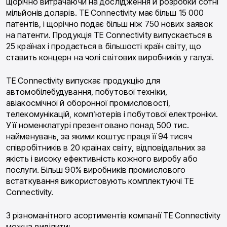
щорічно витрачаючи на дослідження й розробки сотні
мільйонів доларів. TE Connectivity має більш 15 000
патентів, і щорічно подає більш ніж 750 нових заявок
на патенти. Продукція TE Connectivity випускається в
25 країнах і продається в більшості країн світу, що
ставить концерн на чолі світових виробників у галузі.
TE Connectivity випускає продукцію для
автомобілебудування, побутової техніки,
авіакосмічної й оборонної промисловості,
телекомунікацій, комп’ютерів і побутової електроніки.
У її номенклатурі презентовано понад 500 тис.
найменувань, за якими коштує праця її 94 тисяч
співробітників в 20 країнах світу, відповідальних за
якість і високу ефективність кожного виробу або
послуги. Більш 90% виробників промислового
встаткування використовують комплектуючі TE
Connectivity.
З різноманітного асортиментів компанії TE Connectivity
можна виділити: