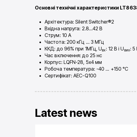
Основні технічні характеристики LT863
Архітектура: Silent Switcher®2
Вхідна напруга: 2.8…42 В
Струм: 10 А
Частота: 200 кГц … 3 МГц
ККД: до 96% при 1МГц, U
: 12 В і U
: 5
вх
вих
Час включення: до 25 нс
Корпус: LQFN-28, 5х4 мм
Робоча температура: -40 … +150 °C
Сертифікат: AEC-Q100
Latest news