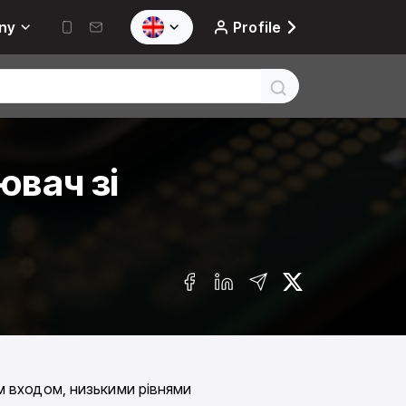
ny
Profile
вач зі
 входом, низькими рівнями