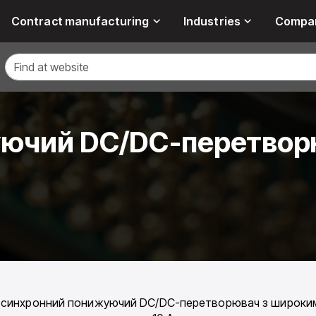
Contract manufacturing
Industries
Compa
уючий DC/DC-перетворю
 синхронний понижуючий DC/DC-перетворювач з широким