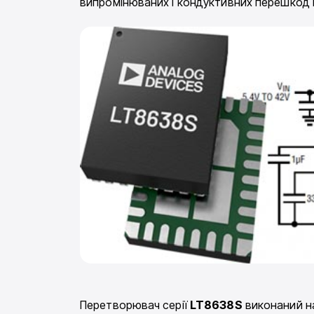
випромінюваних і кондуктивних перешкод і
Перетворювач серії
LT8638S
виконаний на