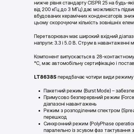
нижче рівня стандарту CISPR 25 на будь-які
від 200 кГц до 3 МГц) дає можливість підв
вбудованих керамічних конденсаторів зни
цьому скорочуючи кількість зовнішніх елем
Перетворювач має широкий вхідний діапазон
напруги: 3.3 і 5.0 В. Струм в навантаженні 
Компонент випускається в 28-контактному
°C, має автомобільну сертифікацію і поста
LT8638S
передбачає чотири види режиму
Пакетний режим (Burst Mode) – забезп
Примусово безперервний режим (Force
діапазоні навантажень
Режим з розподіленим спектром (Sprea
перешкод
Синхронний режим (PolyPhase operation
паралельно із зсувом фаз тактування 