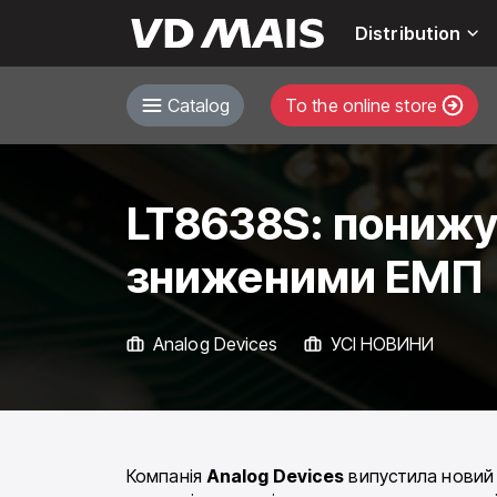
Distribution
Catalog
To the online store
LT8638S: пониж
зниженими ЕМП
Analog Devices
УСІ НОВИНИ
Компанія
Analog Devices
випустила новий