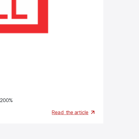
Brands
 200%
Одно- і три
Read
the article
01.06.2026