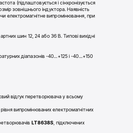
астота (підлаштовується і сінхронізується
змір зовнішнього індуктора. Наявність
ючи електромагнітне випромінювання, при
ртних шин 12, 24 або 36 В. Типові вихідні
атурних діапазонів -40…+125 і -40…+150
євий відгук перетворювача у всьому
о рівня випромінюваних електромагнітних
еретворювачів
LT8638S
, підключених