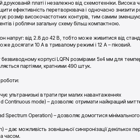
й друкованій платі і незалежно від схемотехніки. Висока ч
ищити ефективність перетворювача і одночасно знизити ро
жує розмір високочастотних контурів, тим самим зменшу
ентів і роблячи загальну схему більш компактною.
 напруг: від 2.8 до 42 В, тобто може живитися від станда
може досягати 10 А в тривалому режимі і 12 А – піковий.
 безвиводному корпусі LQFN розмірами 5х4 мм для темпер
вляється партіями, кратними 490 штук.
 роботи:
ечує ультранизькі втрати при малих навантаженнях
d Continuous mode) – дозволяє отримати найкращий митт
d Spectrum Operation) – дозволяє домогтися мінімальног
) – дає можливість зовнішньої синхронізації декількох п
за часом.