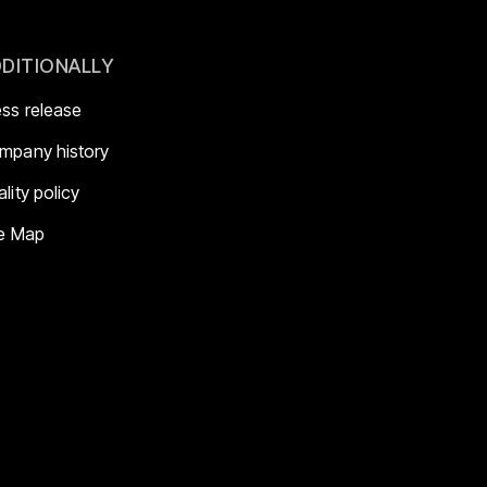
DITIONALLY
ess release
mpany history
lity policy
te Map