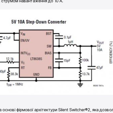
 струмом навантаження до 10 А.
 основі фірмової архітектури Silent Switcher®2, яка дозв