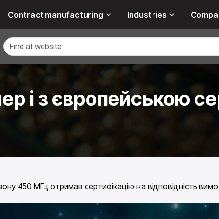
Contract manufacturing
Industries
Compa
ер і з європейською с
ону 450 МГц отримав сертифікацію на відповідність вимога