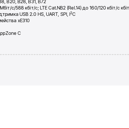
B8, B20, B28, B31, B72
Мбіт/с/588 кбіт/с; LTE Cat.NB2 (Rel.14) до 160/120 кбіт/с кбі
2
ідтримка USB 2.0 HS, UART, SPI, I
C
мейства xE310
AppZone C