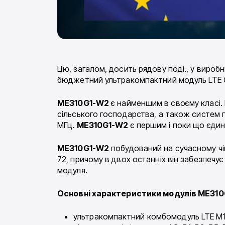
Цю, загалом, досить рядову поді., у вироб
бюджетний ультракомпактний модуль LTE C
ME310G1-W2
є найменшим в своєму класі. 
сільського господарства, а також систем гр
МГц.
ME310G1-W2
є першим і поки що єдин
ME310G1-W2
побудований на сучасному чі
72, причому в двох останніх він забезпечує
модуля.
Основні характеристики модулів ME310
ультракомпактний комбомодуль LTE M1/