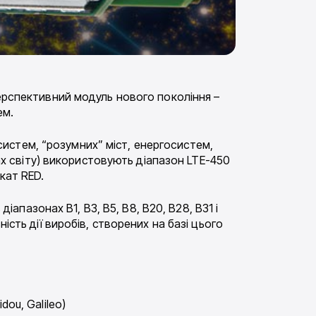
перспективний модуль нового покоління –
ем.
истем, “розумних” міст, енергосистем,
нах світу) використовують діапазон LTE-450
кат RED.
 діапазонах B1, B3, B5, B8, B20, B28, B31 і
ість дії виробів, створених на базі цього
ou, Galileo)