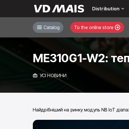
Distribution
Catalog
To the online store
ME310G1-W2: теп
УСІ НОВИНИ
Найдрібніший на ринку модуль NB IoT діапаз