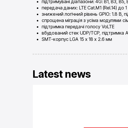
підтримувані діапазони: 4G: B1, B3, B5, 
передача даних: LTE Cat.M1 (Rel.14) до 1 
знижений логічний рівень GPIO: 1.8 В, п
спрощена міграція з усіма модулями сі
підтримка передачі голосу VoLTE
вбудований стек UDP/TCP, підтримка 
SMT-корпус LGA 15 x 18 x 2.6 мм
Latest news