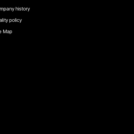
mpany history
lity policy
te Map