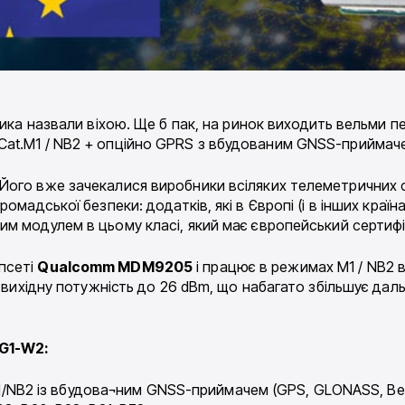
ника назвали віхою. Ще б пак, на ринок виходить вельми 
at.M1 / NB2 + опційно GPRS з вбудованим GNSS-приймач
Його вже зачекалися виробники всіляких телеметричних с
омадської безпеки: додатків, які в Європі (і в інших краї
им модулем в цьому класі, який має європейський сертифі
псеті
Qualcomm MDM9205
і працює в режимах M1 / ​​NB2 в
 вихідну потужність до 26 dBm, що набагато збільшує дальн
G1-W2:
NB2 із вбудова¬ним GNSS-приймачем (GPS, GLONASS, Beid