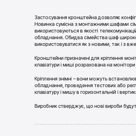
Застосування кронштейна дозволяє конфігу
Новинка сумісна з монтажними шафами сі
використовуються в якості телекомунікаці
обладнання. Обидва сімейства шаф широко в
використовуватися як з новими, так і з в
Кронштейни призначені для кріплення моніто
клавіатури і миші розрахована на монітори 
Кріплення знімні – вони можуть встановлюв
обладнання, проведення тестових або регл
клавіатуру і мишу в горизонтальній і верти
Виробник стверджує, що нові вироби буду