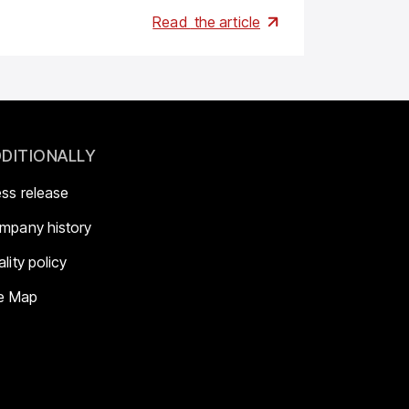
Read
the article
01.06.2026
DITIONALLY
ess release
mpany history
lity policy
te Map