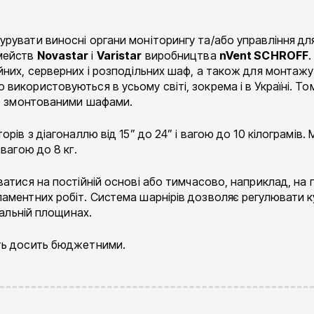
рувати виносні органи моніторингу та/або управління дл
мейств
Novastar
і
Varistar
виробництва
nVent SCHROFF
йних, серверних і розподільних шаф, а також для монтаж
икористовуються в усьому світі, зокрема і в Україні. Том
же змонтованими шафами.
рів з діагоналлю від 15” до 24” і вагою до 10 кілограмів
вагою до 8 кг.
атися на постійній основі або тимчасово, наприклад, на 
аментних робіт. Система шарнірів дозволяє регулювати ку
кальній площинах.
ть досить бюджетними.