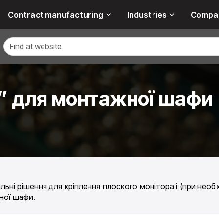
Contract manufacturing
Industries
Compa
” для монтажної шафи
ьні рішення для кріплення плоского монітора і (при необх
ної шафи.