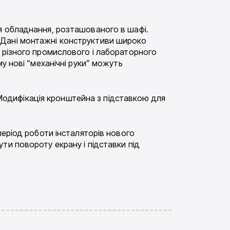
я обладнання, розташованого в шафі.
. Дані монтажні конструктиви широко
у різного промислового і лабораторного
у нові “механічні руки” можуть
. Модифікація кронштейна з підставкою для
період роботи інсталяторів нового
ти повороту екрану і підставки під