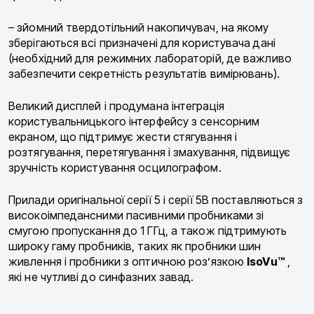
– зйомний твердотільний накопичувач, на якому
зберігаються всі призначені для користувача дані
(необхідний для режимних лабораторій, де важливо
забезпечити секретність результатів вимірювань).
Великий дисплей і продумана інтеграція
користувальницького інтерфейсу з сенсорним
екраном, що підтримує жести стягування і
розтягування, перетягування і змахування, підвищує
зручність користування осцилографом.
Прилади оригінальної серії 5 і серії 5В поставляються з
високоімпедансними пасивними пробниками зі
смугою пропускання до 1 ГГц, а також підтримують
широку гаму пробників, таких як пробники шин
живлення і пробники з оптичною роз’язкою
IsoVu™
,
які не чутливі до синфазних завад.