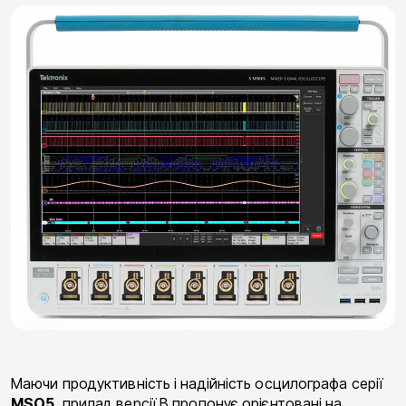
Маючи продуктивність і надійність осцилографа серії
MSO5
, прилад версії В пропонує орієнтовані на