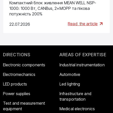
Компактний блок живлення MEAN WELL NSP-
1000: 1000 Вт, CANBus, 2×MOPP та пікова
потужність 200%
Read
the article
22.07.2026
DIRECTIONS
AREAS OF EXPERTISE
Electronic components
Industrial instrumentation
Electromechanics
Automotive
LED products
Led lighting
Power supplies
Infrastructure and
transportation
Test and measurement
equipment
Medical electronics