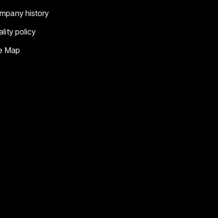
mpany history
lity policy
te Map