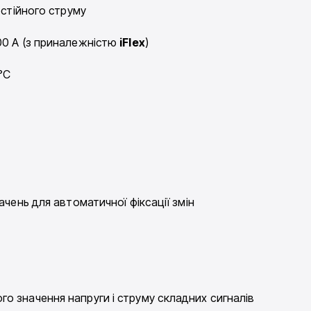
остійного струму
00 A (з приналежністю
iFlex
)
°C
ачень для автоматичної фіксації змін
о значення напруги і струму складних сигналів