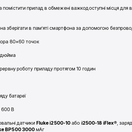
помістити прилад в обмежені важкодоступні місця для в
на зберігати в пам’яті смартфона за допомогою безпровод
зора 80×60 точок
5 дюйма
ерервну роботу приладу протягом 10 годин
яду батареї
V 600 В
рювальні датчики
Fluke i2500-10
або
i2500-18 iFlex®
, заря
ke BP500 3000
мАг