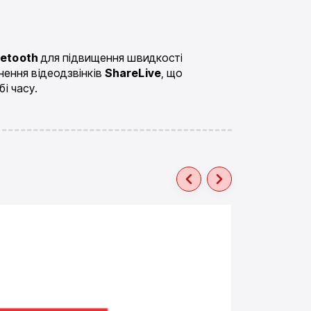
uetooth
для підвищення швидкості
снення відеодзвінків
ShareLive
, що
і часу.