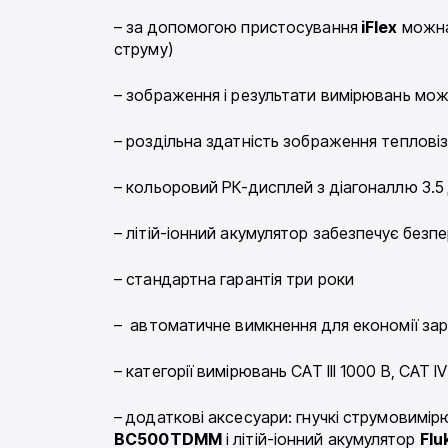
– за допомогою пристосування
iFlex
можна 
струму)
– зображення і результати вимірювань мож
– роздільна здатність зображення теплові
– кольоровий РК-дисплей з діагоналлю 3.
– літій-іонний акумулятор забезпечує безп
– стандартна гарантія три роки
– автоматичне вимкнення для економії зар
– категорії вимірювань CAT III 1000 В, CAT I
– додаткові аксесуари: гнучкі струмовимі
BC500TDMM
і літій-іонний акумулятор
Flu