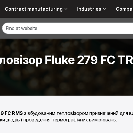
Contract manufacturing
Industries
Compa
овізор Fluke 279 FC T
79 FC RMS
з вбудованим тепловізором призначений для ви
рки діодів і проведення термографічних вимірювань.