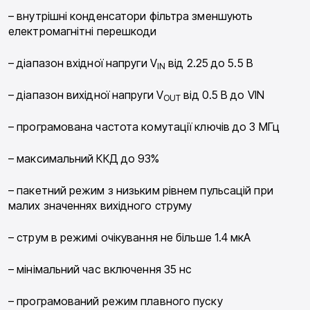
– внутрішні конденсатори фільтра зменшують
електромагнітні перешкоди
– діапазон вхідної напруги V
від 2.25 до 5.5 В
IN
– діапазон вихідної напруги V
від 0.5 В до VIN
OUT
– програмована частота комутації ключів до 3 МГц
– максимальний ККД до 93%
– пакетний режим з низьким рівнем пульсацій при
малих значеннях вихідного струму
– струм в режимі очікування не більше 1.4 мкА
– мінімальний час включення 35 нс
– програмований режим плавного пуску