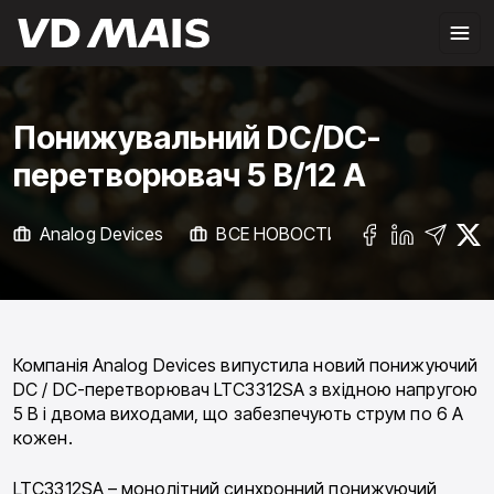
Понижувальний DC/DC-
перетворювач 5 В/12 А
Analog Devices
ВСЕ НОВОСТИ
Electronic 
Компанія Analog Devices випустила новий понижуючий
DC / DC-перетворювач LTC3312SA з вхідною напругою
5 В і двома виходами, що забезпечують струм по 6 А
кожен.
LTC3312SA – монолітний синхронний понижуючий