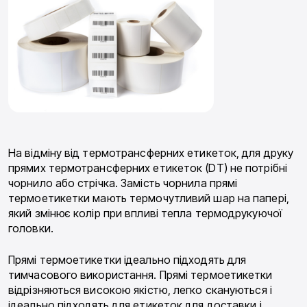
На відміну від термотрансферних етикеток, для друку
прямих термотрансферних етикеток (DT) не потрібні
чорнило або стрічка. Замість чорнила прямі
термоетикетки мають термочутливий шар на папері,
який змінює колір при впливі тепла термодрукуючої
головки.
Прямі термоетикетки ідеально підходять для
тимчасового використання. Прямі термоетикетки
відрізняються високою якістю, легко скануються і
ідеально підходять для етикеток для доставки і