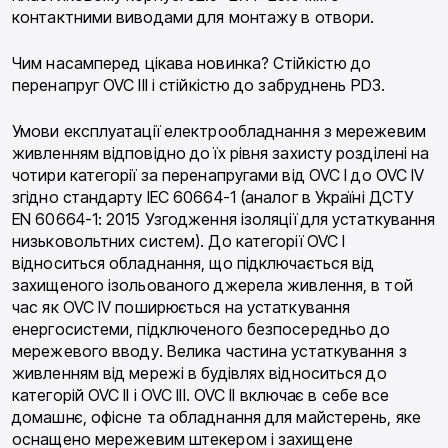
контактними виводами для монтажу в отвори.
Чим насамперед цікава новинка? Стійкістю до
перенапруг OVC III і стійкістю до забруднень PD3.
Умови експлуатації електрообладнання з мережевим
живленням відповідно до їх рівня захисту розділені на
чотири категорії за перенапругами від OVC I до OVC IV
згідно стандарту IEC 60664-1 (аналог в Україні ДСТУ
EN 60664-1: 2015 Узгодження ізоляції для устаткування
низьковольтних систем). До категорії OVC I
відноситься обладнання, що підключається від
захищеного ізольованого джерела живлення, в той
час як OVC IV поширюється на устаткування
енергосистеми, підключеного безпосередньо до
мережевого вводу. Велика частина устаткування з
живленням від мережі в будівлях відноситься до
категорій OVC II і OVC III. OVC II включає в себе все
домашнє, офісне та обладнання для майстерень, яке
оснащено мережевим штекером і захищене