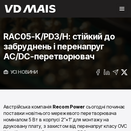
RAC05-K/PD3/H: стійкий до
забруднень і перенапруг
AC/DC-перетворювач
УСІ НОВИНИ
Австрійська компанія
Recom Power
сьогодні починає
поставки новітнього мережевого перетворювача
номіналом 5 Вт в корпусі 2″×1″ для монтажу на
друковану плату, з захистом від перенапруг класу OVC