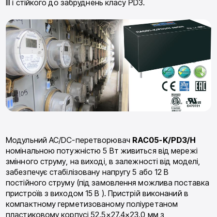
III і стійкого до забруднень класу PD3.
Модульний AC/DC-перетворювач
RAC05-K/PD3/H
номінальною потужністю 5 Вт живиться від мережі
змінного струму, на виході, в залежності від моделі,
забезпечує стабілізовану напругу 5 або 12 В
постійного струму (під замовлення можлива поставка
пристроїв з виходом 15 В ). Пристрій виконаний в
компактному герметизованому поліуретаном
пластиковому корпусі 52.5×27.4×23.0 мм з