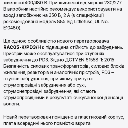
живленні 400/480 В. При живленні від мережі 230/277
В виробник настійно рекомендує використовувати на
вході запобіжник на 350 В, 2 A (в специфікації
рекомендована модель 885 від Littlefuse, UL No.
E10480).
Ще одною особливістю нового перетворювача
RAC05-K/PD3/H
є підвищена стійкість до забруднень.
Пристрій може експлуатуватися при ступенях
забруднення до PD3. Згідно ДСТУ EN 61558-1: 2015
Безпечність силових трансформаторів, силових блоків
живлення, реакторів й аналогічніх прістроїв, PD3 –
cтупінь забруднення, при якому присутні
струмопровідні забруднення або сухі,
струмонепровідні забруднення, які стають
струмопровідними в результаті очікуваної конденсації
вологи.
Новий перетворювач поміщено в пластиковий корпус,
плата всередині нього повністю вкрита