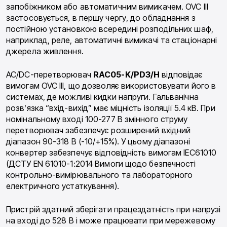
запобіжником або автоматичним вимикачем. OVC III
застосовується, в першу чергу, до обладнання з
постійною установкою всередині розподільних шаф,
наприклад, реле, автоматичні вимикачі та стаціонарні
джерела живлення.
AC/DC-перетворювач
RAC05-K/PD3/H
відповідає
вимогам OVC III, що дозволяє використовувати його в
системах, де можливі кидки напруги. Гальванічна
розв’язка “вхід-вихід” має міцність ізоляції 5.4 кВ. При
номінальному вході 100-277 В змінного струму
перетворювач забезпечує розширений вхідний
діапазон 90-318 В (-10/+15%). У цьому діапазоні
конвертер забезпечує відповідність вимогам IEC61010
(ДСТУ EN 61010-1:2014 Вимоги щодо безпечності
контрольно-вимірювального та лабораторного
електричного устаткування).
Пристрій здатний зберігати працездатність при напрузі
на вході до 528 В і може працювати при мережевому