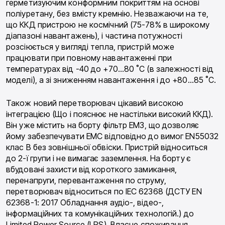
герметизуючим конформним покриттям на основі
поліуретану, без вмісту кремнію. Незважаючи на те,
що ККД пристрою не космічний (75-78% в широкому
діапазоні навантажень), і частина потужності
розсіюється у вигляді тепла, пристрій може
працювати при повному навантаженні при
температурах від -40 до +70…80 ˚C (в залежності від
моделі), а зі зниженням навантаження і до +80…85 ˚C.
Також новий перетворювач цікавий високою
інтеграцією (Що і пояснює не настільки високий ККД).
Він уже містить на борту фільтр ЕМЗ, що дозволяє
йому забезпечувати ЕМС відповідно до вимог EN55032
клас B без зовнішньої обвіски. Пристрій відноситься
до 2-ї групи і не вимагає заземлення. На борту є
вбудовані захисти від короткого замикання,
перенапруги, перевантаження по струму,
перетворювач відноситься по IEC 62368 (ДСТУ EN
62368-1: 2017 Обладнання аудіо-, відео-,
інформаційних та комунікаційних технологій.) до
Limited Power Source (LPS). Власне споживання