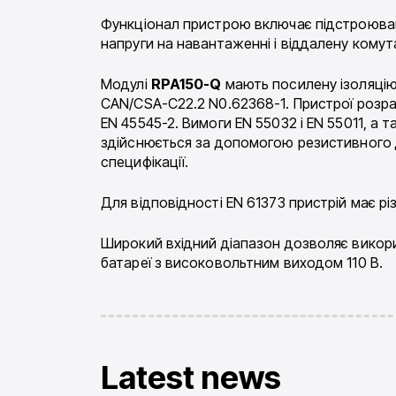
Функціонал пристрою включає підстроюванн
напруги на навантаженні і віддалену комута
Модулі
RPA150-Q
мають посилену ізоляцію (
CAN/CSA-C22.2 N0.62368-1. Пристрої розрах
EN 45545-2. Вимоги EN 55032 і EN 55011, а
здійснюється за допомогою резистивного д
специфікації.
Для відповідності EN 61373 пристрій має рі
Широкий вхідний діапазон дозволяє викори
батареї з високовольтним виходом 110 В.
Latest news