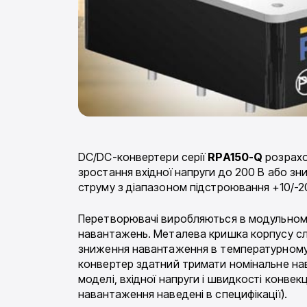
DC/DC-конвертери серії
RPA150-Q
розрахо
зростання вхідної напруги до 200 В або зни
струму з діапазоном підстроювання +10/-20
Перетворювачі виробляються в модульному 
навантажень. Металева кришка корпусу слу
зниження навантаження в температурному ді
конвертер здатний тримати номінальне на
моделі, вхідної напруги і швидкості конвекц
навантаження наведені в специфікації).