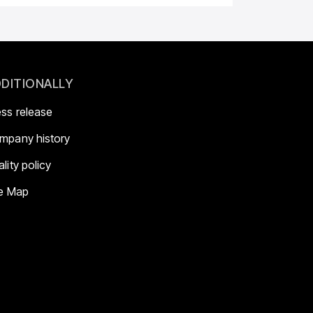
DITIONALLY
ess release
mpany history
lity policy
te Map