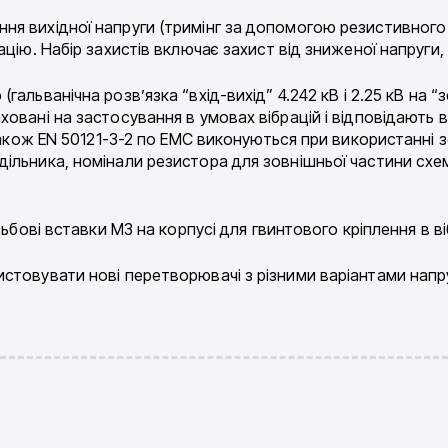
я вихідної напруги (тримінг за допомогою резистивного 
цію. Набір захистів включає захист від зниженої напруги,
гальванічна розв’язка “вхід-вихід” 4.242 кВ і 2.25 кВ на “
овані на застосування в умовах вібрацій і відповідають в
 також EN 50121-3-2 по ЕМС виконуються при використанні
ільника, номінали резистора для зовнішньої частини схем
зьбові вставки M3 на корпусі для гвинтового кріплення в в
стовувати нові перетворювачі з різними варіантами нап