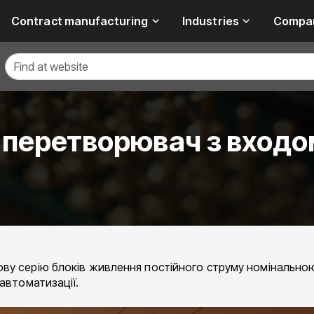
Contract manufacturing
Industries
Compa
перетворювач з входом
ву серію блоків живлення постійного струму номінальною
автоматизації.