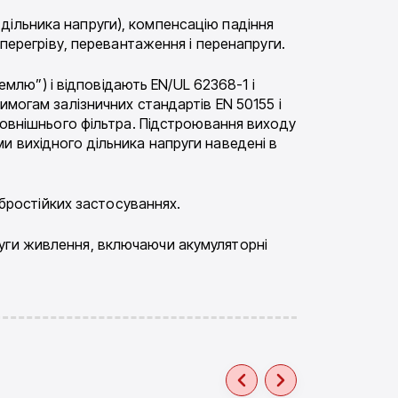
дільника напруги), компенсацію падіння
 перегріву, перевантаження і перенапруги.
землю”) і відповідають EN/UL 62368-1 і
имогам залізничних стандартів EN 50155 і
 зовнішнього фільтра. Підстроювання виходу
и вихідного дільника напруги наведені в
ібростійких застосуваннях.
руги живлення, включаючи акумуляторні