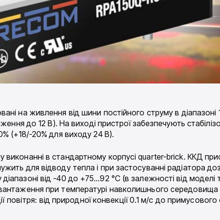
вані на живлення від шини постійного струму в діапазоні 
ження до 12 В). На виході пристрої забезпечують стабілізо
% (+18/-20% для виходу 24 В).
виконанні в стандартному корпусі quarter-brick. ККД при
жить для відводу тепла і при застосуванні радіатора до
апазоні від -40 до +75…92 °C (в залежності від моделі та
вантаження при температурі навколишнього середовища ві
ії повітря: від природної конвекції 0.1 м/с до примусовог