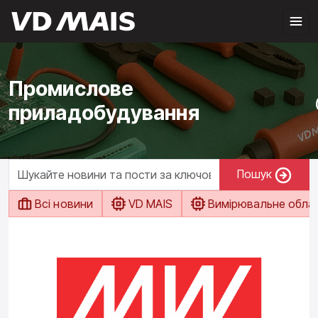
Промислове
приладобудування
Пошук
Всі новини
VD MAIS
Вимірювальне обла