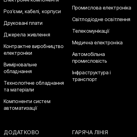
Промислова електроніка
Роз'єми, кабелі, корпуси
Світлодіодне освітлення
Друковані плати
Телекомунікації
Джерела живлення
Медична електроніка
Контрактне виробництво
електроніки
Автомобільна
промисловість
Вимірювальне
обладнання
Інфраструктура і
транспорт
Технологічне обладнання
та матеріали
Компоненти систем
автоматизації
ДОДАТКОВО
ГАРЯЧА ЛІНІЯ