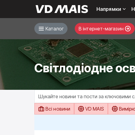
Напрямки
Н
Каталог
В інтернет-магазин
Cвітлодіодне ос
Всі новини
VD MAIS
Вимір