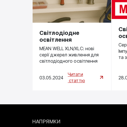
Cв
Cвітлодіодне
ос
освітлення
Сер
MEAN WELL XLN/XLC: нові
Імп
серії джерел живлення для
та 
світлодіодного освітлення
Читати
03.05.2024
28.
статтю
НАПРЯМКИ