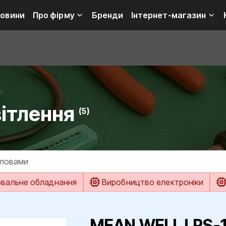
овини
Про фірму
Бренди
Інтернет-магазин
вітлення
(5)
ювальне обладнання
Виробництво електроніки
MEAN WELL LRS-1