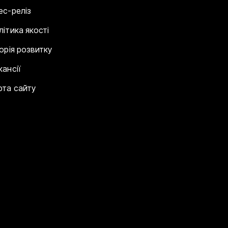
ес-реліз
літика якості
торія розвитку
кансії
рта сайту