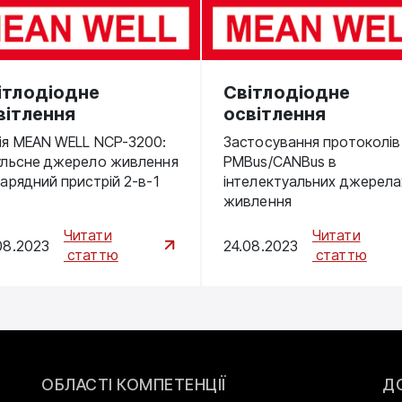
ітлодіодне
Cвітлодіодне
вітлення
освітлення
ія MEAN WELL NCP-3200:
Застосування протоколів
ульсне джерело живлення
PMBus/CANBus в
зарядний пристрій 2-в-1
інтелектуальних джерела
живлення
Читати
Читати
08.2023
24.08.2023
статтю
статтю
ОБЛАСТІ КОМПЕТЕНЦІЇ
Д