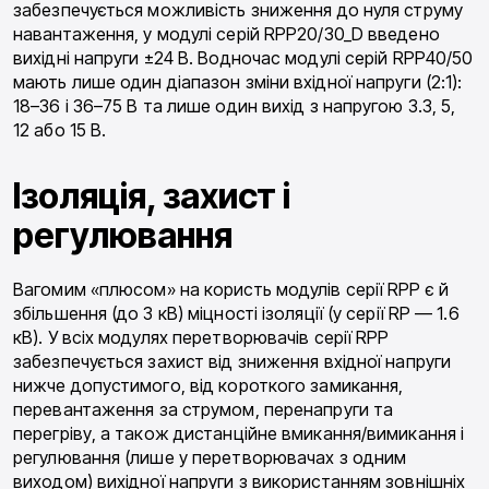
забезпечується можливість зниження до нуля струму
навантаження, у модулі серій RPP20/30_D введено
вихідні напруги ±24 В. Водночас модулі серій RPP40/50
мають лише один діапазон зміни вхідної напруги (2:1):
18–36 і 36–75 В та лише один вихід з напругою 3.3, 5,
12 або 15 В.
Ізоляція, захист і
регулювання
Вагомим «плюсом» на користь модулів серії RPP є й
збільшення (до 3 кВ) міцності ізоляції (у серії RP — 1.6
кВ). У всіх модулях перетворювачів серії RPP
забезпечується захист від зниження вхідної напруги
нижче допустимого, від короткого замикання,
перевантаження за струмом, перенапруги та
перегріву, а також дистанційне вмикання/вимикання і
регулювання (лише у перетворювачах з одним
виходом) вихідної напруги з використанням зовнішніх