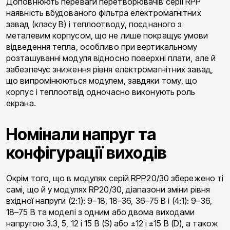
Доповнюють переваги перетворювачів серії RPP
наявність вбудованого фільтра електромагнітних
завад (класу B) і теплоотводу, поєднаного з
металевим корпусом, що не лише покращує умови
відведення тепла, особливо при вертикальному
розташуванні модуля відносно поверхні плати, але й
забезпечує зниження рівня електромагнітних завад,
що випромінюються модулем, завдяки тому, що
корпус і теплоотвід одночасно виконують роль
екрана.
Номінали напруг та
конфігурації виходів
Окрім того, що в модулях серій
RPP20
/30 збережено ті
самі, що й у модулях RP20/30, діапазони зміни рівня
вхідної напруги (2:1): 9–18, 18–36, 36–75 В і (4:1): 9–36,
18–75 В та моделі з одним або двома виходами
напругою 3.3, 5, 12 і 15 В (S) або ±12 і ±15 В (D), а також