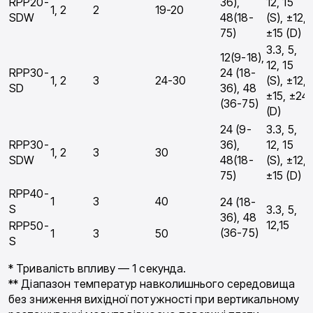
RPP20-
36),
12, 15
1, 2
2
19-20
SDW
48(18-
(S), ±12,
75)
±15 (D)
3.3, 5,
12(9-18),
12, 15
RPP30-
24 (18-
1, 2
3
24-30
(S), ±12,
SD
36), 48
±15, ±24
(36-75)
(D)
24 (9-
3.3, 5,
RPP30-
36),
12, 15
1, 2
3
30
SDW
48(18-
(S), ±12,
75)
±15 (D)
RPP40-
1
3
40
24 (18-
S
3.3, 5,
36), 48
12,15
RPP50-
(36-75)
1
3
50
S
* Тривалість впливу — 1 секунда.
** Діапазон температур навколишнього середовища
без зниження вихідної потужності при вертикальному