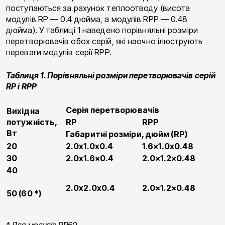
поступаються за рахунок теплоотводу (висота
модулів RP — 0.4 дюйма, а модулів RPP — 0.48
дюйма). У таблиці 1 наведено порівняльні розміри
перетворювачів обох серій, які наочно ілюструють
переваги модулів серії RPP.
Таблиця 1. Порівняльні розміри перетворювачів серій
RP і RPP
Серія перетворювачів
Вихідна
потужність,
RP
RPP
Вт
Габаритні розміри, дюйм (RP)
20
2.
0x1.0x0.
4
1.6×1.0x0.48
30
2.
0x1.6×0.
4
2.0×1.2×0.48
40
2.
0x2.0x0.
4
2.0×1.2×0.48
50 (60 *)
*
Для модулів RP60.