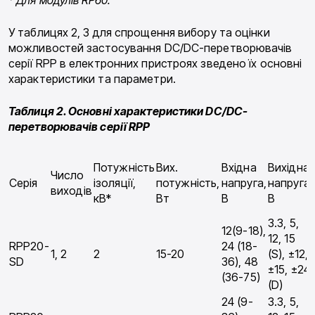
У таблицях 2, 3 для спрощення вибору та оцінки
можливостей застосування DC/DC-перетворювачів
серії RPP в електронних пристроях зведено їх основні
характеристики та параметри.
Таблиця 2. Основні характеристики DC/DC-
перетворювачів серії RPP
Потужність
Вих.
Вхідна
Вихідна
Чис­ло
Серія
ізоляції,
потужність,
напруга,
напруга,
виходів
кВ*
Вт
В
В
3.3, 5,
12(9-18),
12, 15
RPP20-
24 (18-
1, 2
2
15-20
(S), ±12,
SD
36), 48
±15, ±24
(36-75)
(D)
24 (9-
3.3, 5,