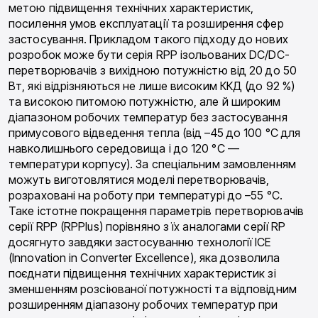
метою підвищення технічних характеристик,
посилення умов експлуатації та розширення сфер
застосування. Прикладом такого підходу до нових
розробок може бути серія RPP ізольованих DC/DC-
перетворювачів з вихідною потужністю від 20 до 50
Вт, які відрізняються не лише високим ККД (до 92 %)
та високою питомою потужністю, але й широким
діапазоном робочих температур без застосування
примусового відведення тепла (від –45 до 100 °С для
навколишнього середовища і до 120 °С —
температури корпусу). За спеціальним замовленням
можуть виготовлятися моделі перетворювачів,
розраховані на роботу при температурі до –55 °С.
Таке істотне покращення параметрів перетворювачів
серії RPP (RPPlus) порівняно з їх аналогами серії RP
досягнуто завдяки застосуванню технології ICE
(Innovation in Converter Excellence), яка дозволила
поєднати підвищення технічних характеристик зі
зменшенням розсіюваної потужності та відповідним
розширенням діапазону робочих температур при