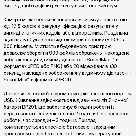
витоку, щоб відфільтрувати гучний фоновий шум.
Камера може вести безперервну зйомку з частотою
від 12,5 кадрів в секунду і фіксацією результатів у
вигляді статичних кадрів або відеороликів. Роздільна
здатність вбудованої відеокамери становить 1030 x
800 пікселів. Місткість вбудованого пристрою
дозволяє зберегти 999 файлів зображень (накладене
зображення у видимому діапазоні і SoundMap ™ в
форматах JPEG або PNG) або 20 відеофайлів (30
секунд, накладене зображення у видимому діапазоні і
SoundMap™ в форматі JPEG4).
Для зв’язку з комп’ютером пристрій оснащено портом
USB. Живлення здійснюється від замінної літій-іонної
батареї BP291, що забезпечує 6 годин роботи із
середньою інтенсивністю або 2 години безперервної
роботи, час зарядки – 3 години. Прилад
комплектується запасною батареєю і зарядним
пристроєм на дві батареї. Робочий температурний