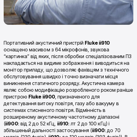
Портативний акустичний пристрій
Fluke ii910
оснащено масивом з 64 мікрофонів, звукова
“картинка” від яких, після обробки спеціалізованим ПЗ
накладається на видиме зображення і виводиться на
монітор приладу, що дозволяє фахівцям з технічного
обслуговування швидко і точно визначати місця
виникнення статичного розряду. Акустична камера
являє собою модифікацію розробленого роком раніше
пристрою
Fluke ii900
, призначеного для
детектування витоку повітря, газу або вакууму в
системах стисненого повітря. Відмінність в
розширеному акустичному частотному діапазоні
(
ii900
: від 2 до 52 кГц,
ii910
: лт 2 до 100 кГц) і
збільшеный дальності застосування (
ii900
: до 70
метрів (230 футів),
ii910
: до 120 метрів (393 футів)). В