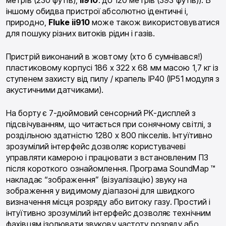
іншому обидва пристрої абсолютно ідентичні і,
природно,
Fluke ii910
може також використовуватися
для пошуку різних витоків рідин і газів.
Пристрій виконаний в жовтому (хто б сумнівався!)
пластиковому корпусі 186 x 322 x 68 мм масою 1,7 кг із
ступенем захисту від пилу / крапель IP40 (IP51 модуля з
акустичними датчиками).
На борту є 7-дюймовий сенсорний РК-дисплей з
підсвічуванням, що читається при сонячному світлі, з
роздільною здатністю 1280 x 800 пікселів. Інтуїтивно
зрозумілий інтерфейс дозволяє користувачеві
управляти камерою і працювати з встановленим ПЗ
після короткого ознайомлення. Програма SoundMap ™
накладає “зображення” (візуалізацію) звуку на
зображення у видимому діапазоні для швидкого
визначення місця розряду або витоку газу. Простий і
інтуїтивно зрозумілий інтерфейс дозволяє технічним
фахівцям ізолювати звукову частоту розряду або