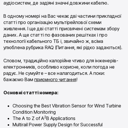
аудіосистем, де задіяні значні довжини кабелю.
В одному номері на Вас чекає дві частини прикладної
статті про організацію мультірейлової схеми
живлення. І ще дві статті присвячені системам збору
даних. А ще статті по фазованих решітках і про
технології кабельного ТБ і, звичайно ж, всіма
улюблена рубрика RAQ (Питання, які рідко задаються).
Словом, традиційно калорійне чтиво для інженерів-
електронників, особливо корисне, коли погода не
радує. Не сумуйте – все налагодиться. А поки:
бажаємо Вам
приємного читання
!
Основні статті номера:
Choosing the Best Vibration Sensor for Wind Turbine
Condition Monitoring
2
The A to Z of A
B Applications
Multirail Power Supply Design for Successful