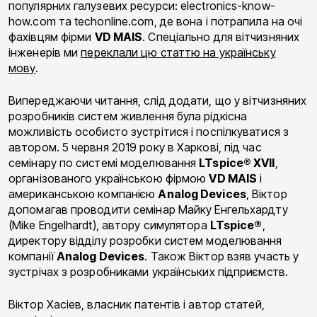
популярних галузевих ресурси: electronics-know-
how.com та techonline.com, де вона і потрапила на очі
фахівцям фірми
VD MAIS
. Спеціально для вітчизняних
інженерів ми
переклали цю статтю на українську
мову
.
Випереджаючи читання, слід додати, що у вітчизняних
розробників систем живлення була рідкісна
можливість особисто зустрітися і поспілкуватися з
автором. 5 червня 2019 року в Харкові, під час
семінару по системі моделювання
LTspice® XVII
,
організованого українською фірмою
VD MAIS
і
американською компанією
Analog Devices
, Віктор
допомагав проводити семінар Майку Енгельхардту
(Mike Engelhardt), автору симулятора
LTspice®
,
директору відділу розробки систем моделювання
компанії
Analog Devices
. Також Віктор взяв участь у
зустрічах з розробниками українських підприємств.
Віктор Хасіев, власник патентів і автор статей,