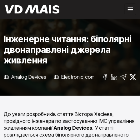
Інженерне читання: біполярні
двонаправлені джерела
живлення
Analog Devices
Electronic components
УСІ
До уваги розробників стаття Віктора Хасіева,
провідного інженера по застосуванню ІМС управління
живленням компанії
Analog Devices
. У статті
розглядається схема біполярного двонаправленого