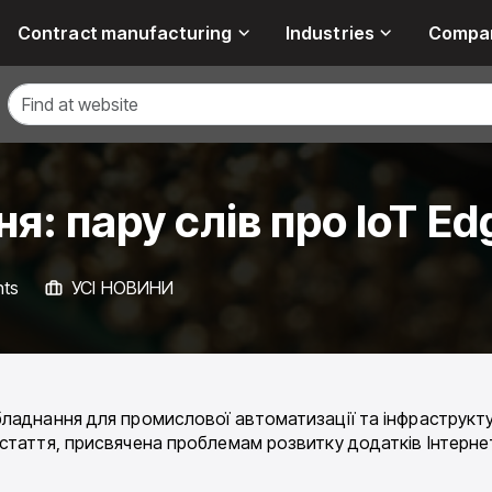
Contract manufacturing
Industries
Compa
я: пару слів про IoT Ed
nts
УСІ НОВИНИ
ладнання для промислової автоматизації та інфраструкту
стаття, присвячена проблемам розвитку додатків Інтерне