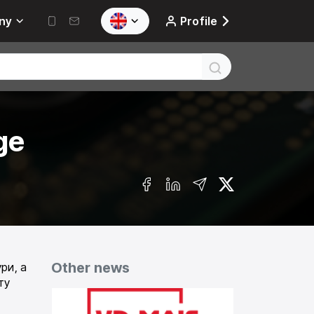
ny
Profile
ge
Other news
ри, а
ту