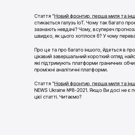
Стаття “
Новий фронтир, перша миля та інш
стикається галузь IoT. Чому так багато про
зазнають невдачі? Чому, всупереч прогноз
швидко, як цього хотілося б? У чому пере
Про це та про багато іншого, йдеться в про
цікавий завершальний короткий огляд найс
які підтримують платформи граничних обчи
проміжні аналітичні платформи.
Стаття “
Новий фронтир, перша миля та інш
NEWS Ukraine №8-2021. Якщо Ви досі не є 
цієї статті. Читаємо?