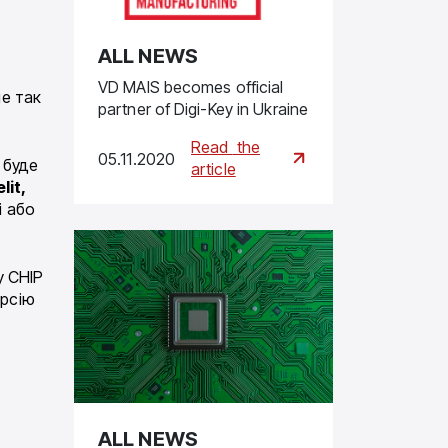
ALL NEWS
VD MAIS becomes official
не так
partner of Digi-Key in Ukraine
Read
the
05.11.2020
 буде
article
lit,
і або
у CHIP
ерсію
ALL NEWS