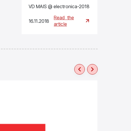
VD MAIS @ electronica-2018
Read
the
16.11.2018
article