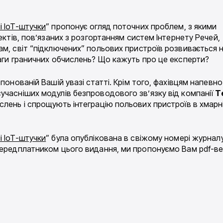
і IoT-штучки
” пропонує огляд поточних проблем, з якими
ектів, пов’язаних з розгортанням систем Інтернету Речей,
ам, світ “підключених” польових пристроїв розвивається 
ваги граничних обчислень? Що кажуть про це експерти?
понованій Вашій увазі статті. Крім того, фахівцям напевно
учасніших модулів безпроводового зв’язку від компанії
Te
слень і спрощують інтеграцію польових пристроїв в хмарн
і IoT-штучки
” була опублікована в свіжому номері журнал
передплатником цього видання, ми пропонуємо Вам pdf-в