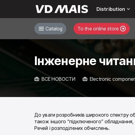
Distribution
Catalog
To the online store
Інженерне читанн
ВСЕ НОВОСТИ
Electronic compone
До уваги розробників широкого спектру об
також іншого “підключеного” обладнання, 
Речей і розподілених обчислень.