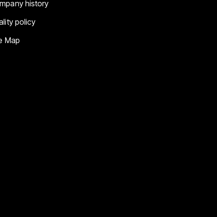
mpany history
lity policy
te Map