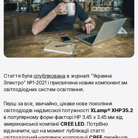
Стаття була
опублікована
в журналі “Украина
Электро” №1-2021 і присвячена новим компонентам
світлодіодних систем освітлення.
Перш за все, звичайно, цікаве нове покоління
світлодіодів надвисокої потужності
XLamp® XHP35.2
в популярному форм-факторі HP 3.45 x 3.45 мм від
американської компанії
CREE
LED
. Потрібно
відзначити, що на момент публікації статті
світлодіодний напрямок корпорації
CREE
перейшов