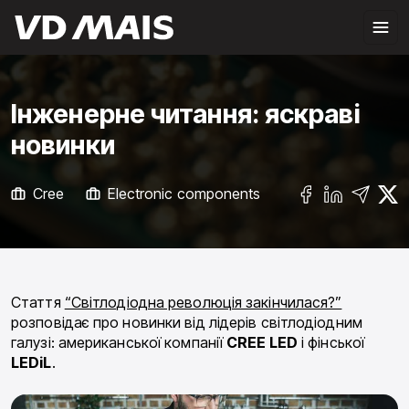
Інженерне читання: яскраві
новинки
Cree
Electronic components
УСІ НОВИНИ
Стаття
“Світлодіодна революція закінчилася?”
розповідає про новинки від лідерів світлодіодним
галузі: американської компанії
CREE
LED
і фінської
LEDiL
.