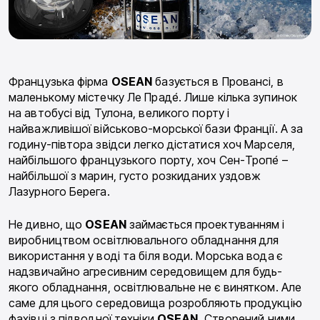
Французька фірма
OSEAN
базується в Провансі, в
маленькому містечку Ле Праде́. Лише кілька зупинок
на автобусі від Тулона, великого порту і
найважливішої військово-морської бази Франції. А за
годину-півтора звідси легко дістатися хоч Марселя,
найбільшого французького порту, хоч Сен-Тропе́ –
найбільшої з марин, густо розкиданих уздовж
Лазурного Берега.
Не дивно, що
OSEAN
займається проектуванням і
виробництвом освітлювального обладнання для
використання у воді та біля води. Морська вода є
надзвичайно агресивним середовищем для будь-
якого обладнання, освітлювальне не є винятком. Але
саме для цього середовища розробляють продукцію
фахівці з підводної техніки
OSEAN
. Створений ними