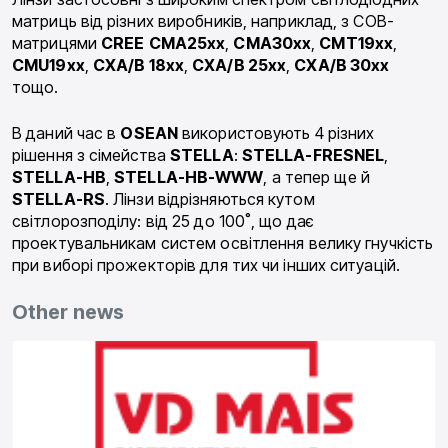
матриць від різних виробників, наприклад, з COB-
матрицями
CREE
CMA
25
xx
,
CMA
30
xx
,
CMT
19xx
,
CM
U
19xx
,
CXA
/B
18
xx
,
CXA
/B
25xx
,
CXA
/B
30xx
тощо.
В даний час в
OSEAN
використовують 4 різних
рішення з сімейства
STELLA
:
STELLA-FRESNEL
,
STELLA-HB
,
STELLA-HB-WWW
, а тепер ще й
STELLA-RS
. Лінзи відрізняються кутом
світлорозподілу: від 25 до 100˚, що дає
проектувальникам систем освітлення велику гнучкість
при виборі прожекторів для тих чи інших ситуацій.
Other news