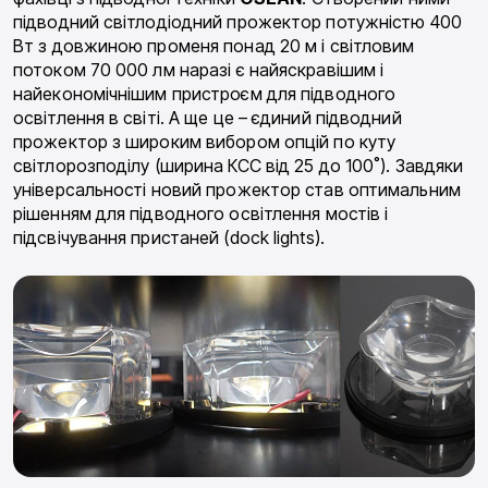
підводний світлодіодний прожектор потужністю 400
Вт з довжиною променя понад 20 м і світловим
потоком 70 000 лм наразі є найяскравішим і
найекономічнішим пристроєм для підводного
освітлення в світі. А ще це – єдиний підводний
прожектор з широким вибором опцій по куту
світлорозподілу (ширина КСС від 25 до 100˚). Завдяки
універсальності новий прожектор став оптимальним
рішенням для підводного освітлення мостів і
підсвічування пристаней (dock lights).