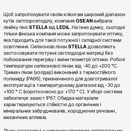
Щоб запропонувати своїм клієнтам широкий діапазон
кутів світлорозподілу, компанія
OSEAN
вибрала
лінійку лінз
STELLA
від
LEDiL
. На їхню думку, сьогодні
тільки фінська компанія може запропонувати оптику,
яка підходить для такої потужної і складної системи
освітлення. Силіконові лінзи
STELLA
дозволяють
застосовувати потужні світлодіодні матриці без
побоювання перегріву і зміни геометрії оптики. Робочі
температури силіконової лінзи: від -40 до +200 °C.
Тримач лінзи (холдер) виконаний з термостійкого
поліаміду (PA66), призначеного для довготривалої
експлуатації в температурному діапазоні від -30 до
+100 ° C (короткочасно до +170 ° C). У зборі система
забезпечує захист IP67. Обидва матеріали
характеризуються стійкістю до органічних і
мінеральних забруднювачів, кородуючих речовин,
механічних впливів.
Лінзи застосовні з широким спектром світлодіодних