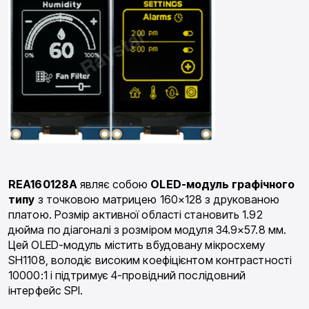
REA160128A
являє собою
OLED-модуль графічного
типу
з точковою матрицею 160×128 з друкованою
платою. Розмір активної області становить 1.92
дюйма по діагоналі з розміром модуля 34.9×57.8 мм.
Цей OLED-модуль містить вбудовану мікросхему
SH1108, володіє високим коефіцієнтом контрастності
10000:1 і підтримує 4-провідний послідовний
інтерфейс SPI.