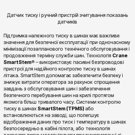
Датчик тиску і ручний пристрій зчитування показань
датчиків
Підтримка належного тиску в шинах має важливе
значення для безпечної експлуатації при одночасному
мінімізації позапланового технічного обслуговування і
продовження терміну служби шин. Технологія
Crane
SmartStem®
– використовує пасивні безпроводові
пристрої для надійного контролю тиску в шинах
літака. SmartStem допомагає забезпечити безпеку і
знижує витрати оператора за рахунок спрощення
завдань з обслуговування шин і забезпечення
безпечного перебування шин на крилі протягом
якомога більш тривалого часу. Системи контролю
тиску в шинах
SmartStem (TPMS)
або
встановлюються на заводі, що полегшує
відображення даних про тиск і температуру в шинах
безпосередньо в кабіні пілота, або технологія