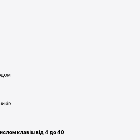
водом
ників
ислом клавіш від 4 до 40