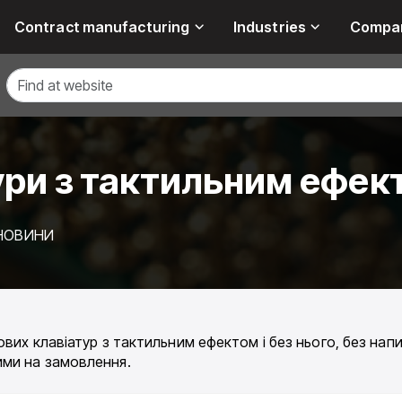
Contract manufacturing
Industries
Compa
ури з тактильним ефект
 НОВИНИ
их клавіатур з тактильним ефектом і без нього, без написі
ими на замовлення.