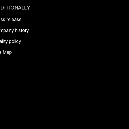
DITIONALLY
ess release
mpany history
lity policy
te Map