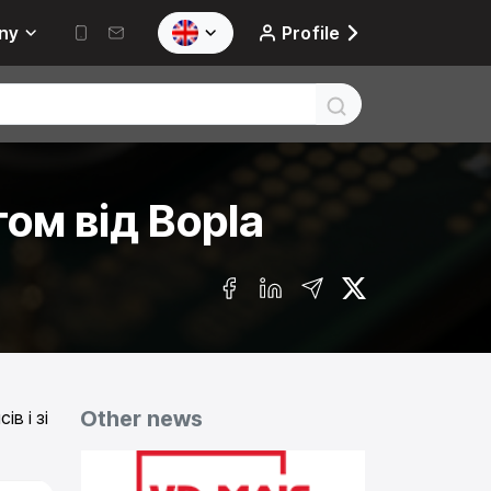
ny
Profile
ом від Bopla
Other news
в і зі