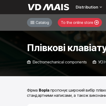
Distribution
Catalog
To the online store
Плівкові клавіат
Electromechanical components
УСІ
Фірма
Bopla
пропонує широкий вибір плівков
стандартними написами, а також виконан