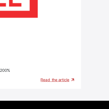
Brands
 200%
Одно- і три
Read
the article
01.06.2026