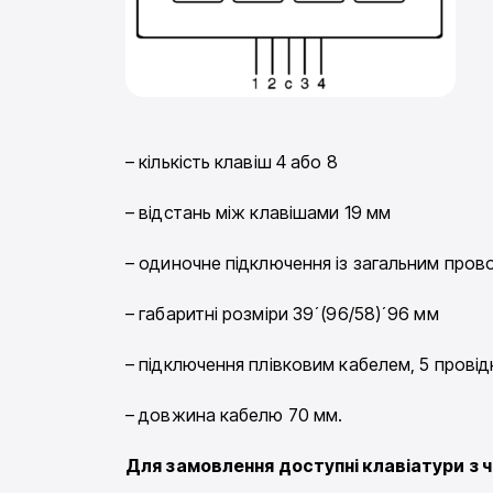
– кількість клавіш 4 або 8
– відстань між клавішами 19 мм
– одиночне підключення із загальним про
– габаритні розміри 39´(96/58)´96 мм
– підключення плівковим кабелем, 5 провід
– довжина кабелю 70 мм.
Для замовлення доступні клавіатури з ч