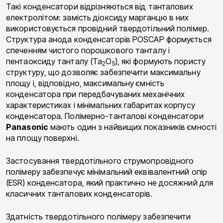
Такі конденсатори відрізняються від танталових
електролітом: замість діоксиду марганцю в них
використовується провідний твердотільний полімер.
Структура анода конденсаторів POSCAP формується
спеченням чистого порошкового танталу і
пентаоксиду танталу (Ta
O
), які формують пористу
2
5
структуру, що дозволяє забезпечити максимальну
площу і, відповідно, максимальну ємність
конденсатора при передбачуваних механічних
характеристиках і мінімальних габаритах корпусу
конденсатора. Полімерно-танталові конденсатори
Panasonic
мають один з найвищих показників ємності
на площу поверхні.
Застосування твердотільного струмопровідного
полімеру забезпечує мінімальний еквівалентний опір
(ESR) конденсатора, який практично не досяжний для
класичних танталових конденсаторів.
Здатність твердотільного полімеру забезпечити