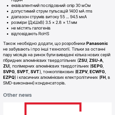
еквівалентний послідовний опір 30 мОм
допустимий струм пульсацій 1400 мА rms
діапазон струмів витоку 55 … 94.5 мкА
розміри (ДхШхВ) 3.5 × 2.8 × 1.1 мм
не містять галогенів
відповідають RoHS
Також необхідно додати, що розробники
Panasonic
не забувають і про інші технології. Тільки за останні
пару місяців на ринок були виведені кілька нових серій
гібридних алюмінієвих твердотільних (
ZSU
,
ZSU-A
,
ZU
), полімерних алюмінієвих твердотільних (
SEPG
,
SVPG
,
SVPT
,
SVT
), тонкоплівкових (
EZPV
,
ECWFG
,
EZPQ
) і класичних алюмінієвих електролітичних (
FH
, в
SMD-виконанні) конденсаторів.
Other news