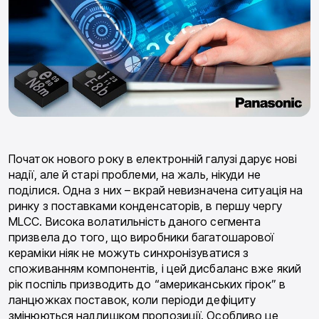
Початок нового року в електронній галузі дарує нові
надії, але й старі проблеми, на жаль, нікуди не
поділися. Одна з них – вкрай невизначена ситуація на
ринку з поставками конденсаторів, в першу чергу
MLCC. Висока волатильність даного сегмента
призвела до того, що виробники багатошарової
кераміки ніяк не можуть синхронізуватися з
споживанням компонентів, і цей дисбаланс вже який
рік поспіль призводить до “американських гірок” в
ланцюжках поставок, коли періоди дефіциту
змінюються надлишком пропозиції. Особливо це