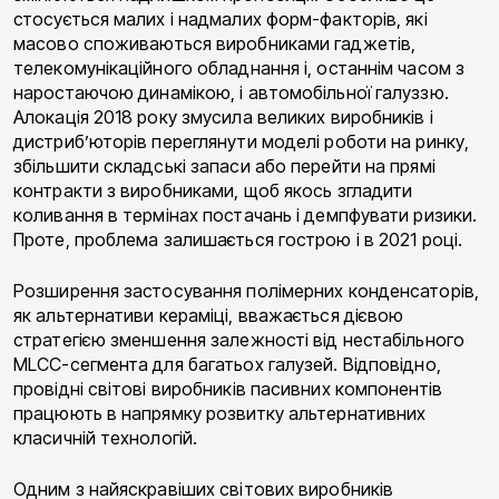
стосується малих і надмалих форм-факторів, які
масово споживаються виробниками гаджетів,
телекомунікаційного обладнання і, останнім часом з
наростаючою динамікою, і автомобільної галуззю.
Алокація 2018 року змусила великих виробників і
дистриб’юторів переглянути моделі роботи на ринку,
збільшити складські запаси або перейти на прямі
контракти з виробниками, щоб якось згладити
коливання в термінах постачань і демпфувати ризики.
Проте, проблема залишається гострою і в 2021 році.
Розширення застосування полімерних конденсаторів,
як альтернативи кераміці, вважається дієвою
стратегією зменшення залежності від нестабільного
MLCC-сегмента для багатьох галузей. Відповідно,
провідні світові виробників пасивних компонентів
працюють в напрямку розвитку альтернативних
класичній технологій.
Одним з найяскравіших світових виробників