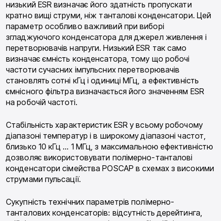
низький ESR визначає його здатність пропускати
кратно вищі струми, ніж танталові конденсатори. Цей
параметр особливо важливий при виборі
згладжуючого конденсатора для джерел живлення і
перетворювачів напруги. Низький ESR так само
визначає ємність конденсатора, тому що робочі
частоти сучасних імпульсних перетворювачів
становлять сотні кГц і одиниці МГц, а ефективність
ємнісного фільтра визначається його значенням ESR
на робочій частоті.
Стабільність характеристик ESR у всьому робочому
діапазоні температур і в широкому діапазоні частот,
близько 10 кГц … 1 МГц, з максимальною ефективністю
дозволяє використовувати полімерно-танталові
конденсатори сімейства POSCAP в схемах з високими
струмами пульсації.
Сукупність технічних параметрів полімерно-
танталових конденсаторів: відсутність дерейтинга,