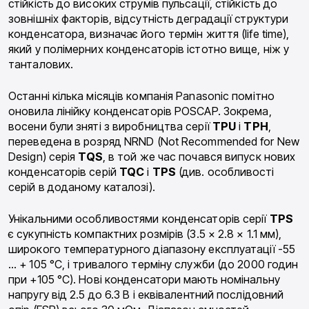
стійкість до високих струмів пульсації, стійкість до
зовнішніх факторів, відсутність деградації структури
конденсатора, визначає його термін життя (life time),
який у полімерних конденсаторів істотно вище, ніж у
танталових.
Останні кілька місяців компанія Panasonic помітно
оновила лінійку конденсаторів POSCAP. Зокрема,
восени були зняті з виробництва серії
TPU
і
TPH
,
переведена в розряд NRND (Not Recommended for New
Design) серія
TQS
, в той же час почався випуск нових
конденсаторів серій
TQC
і
TPS
(див. особливості
серій в доданому каталозі).
Унікальними особливостями конденсаторів серії
TPS
є сукупність компактних розмірів (3.5 × 2.8 × 1.1 мм),
широкого температурного діапазону експлуатації -55
… + 105 °C, і тривалого терміну служби (до 2000 годин
при +105 °C). Нові конденсатори мають номінальну
напругу від 2.5 до 6.3 В і еквівалентний послідовний