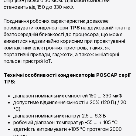
опір (ESR) всього 30 мОм. Діапазон ємностей
становить від 150 до 330 мкФ.
Поєднання робочих характеристик дозволяє
розміщувати конденсатори
TPS
на друкованій платі в
безпосередній близькості до процесора, що може
виявитися надзвичайно корисним при проектуванні
компактних електронних пристроїв, таких, як
портативні прилади, гаджети, а також мініатюрні
польові пристрої IoT.
Технічні особливості конденсаторів POSCAP серії
TPS:
діапазон номінальних ємностей 150 … 330 мкФ
допустиме відхилення ємності ± 20% (120 Гц / 20
°C)
діапазон номінальних напруг 2.5 … 6.3 В
робочий діапазон температур -55 … + 105 °C
здатність витримувати +105 °C протягом 2000
годин