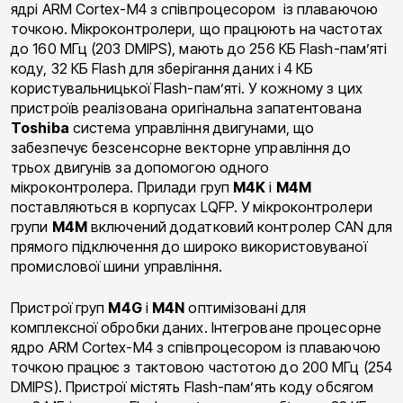
ядрі ARM Cortex-M4 з співпроцесором із плаваючою
точкою. Мікроконтролери, що працюють на частотах
до 160 МГц (203 DMIPS), мають до 256 КБ Flash-пам’яті
коду, 32 КБ Flash для зберігання даних і 4 КБ
користувальницької Flash-пам’яті. У кожному з цих
пристроїв реалізована оригінальна запатентована
Toshiba
система управління двигунами, що
забезпечує безсенсорне векторне управління до
трьох двигунів за допомогою одного
мікроконтролера. Прилади груп
M4K
і
M4M
поставляються в корпусах LQFP. У мікроконтролери
групи
M4M
включений додатковий контролер CAN для
прямого підключення до широко використовуваної
промислової шини управління.
Пристрої груп
M4G
і
M4N
оптимізовані для
комплексної обробки даних. Інтегроване процесорне
ядро ​​ARM Cortex-M4 з співпроцесором із плаваючою
точкою працює з тактовою частотою до 200 МГц (254
DMIPS). Пристрої містять Flash-пам’ять коду обсягом