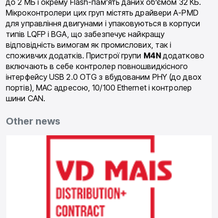
до 2 МБ і окрему Flash-пам’ять даних об’ємом 32 КБ.
Мікроконтролери цих груп містять драйвери A-PMD
для управління двигунами і упаковуються в корпуси
типів LQFP і BGA, що забезпечує найкращу
відповідність вимогам як промислових, так і
споживчих додатків. Пристрої групи
M4N
додатково
включають в себе контролер повношвидкісного
інтерфейсу USB 2.0 OTG з вбудованим PHY (до двох
портів), MAC адресою, 10/100 Ethernet і контролер
шини CAN.
Other news