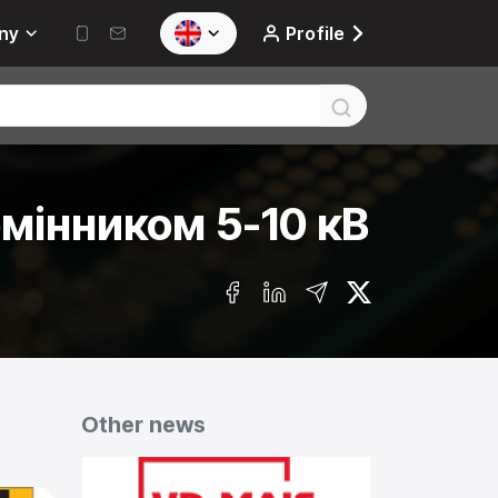
ny
Profile
бмінником 5-10 кВ
Other news