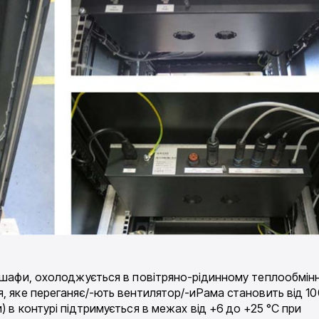
и шафи, охолоджується в повітряно-рідинному теплообмінн
я, яке переганяє/-ють вентилятор/-иРама становить від 1
) в контурі підтримується в межах від +6 до +25 °C при