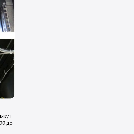
ику і
000 до