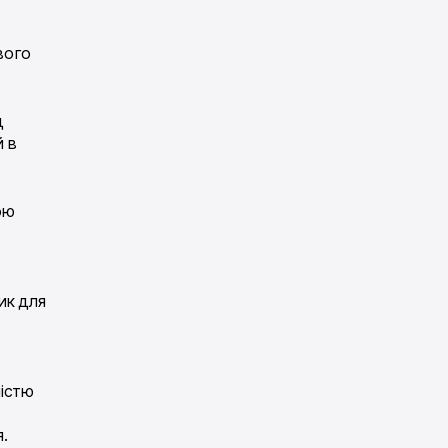
вого
д
й в
ою
ик для
ністю
я.