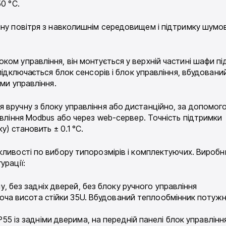
0 °C.
іну повітря з навколишнім середовищем і підтримку шумо
ом управління, він монтується у верхній частині шафи пі
підключається блок сенсорів і блок управління, вбудовани
ами управління.
 вручну з блоку управління або дистанційно, за допомог
авління Modbus або через web-сервер. Точність підтримки
у) становить ± 0.1 °C.
жливості по вибору типорозмірів і комплектуючих. Виробн
урації:
 без задніх дверей, без блоку ручного управління
оча висота стійки 35U. Вбудований теплообмінник потуж
 із задніми дверима, на передній панелі блок управлінн