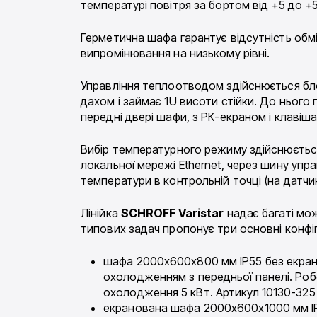
температурі повітря за бортом від +5 до +5
Герметична шафа гарантує відсутність обм
випромінювання на низькому рівні.
Управління теплоотводом здійснюється блок
дахом і займає 1U висоти стійки. До нього 
передні двері шафи, з РК-екраном і клавіш
Вибір температурного режиму здійснюється
локальної мережі Ethernet, через шину упр
температури в контрольній точці (на датчик
Лінійка
SCHROFF Varistar
надає багаті мо
типових задач пропонує три основні конфіг
шафа 2000x600x800 мм IP55 без екрану,
охолодженням з передньої панелі. Роб
охолодження 5 кВт. Артикул 10130-325
екранована шафа 2000x600x1000 мм IP55