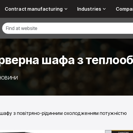
Contract manufacturing
Industries
Compa
ерверна шафа з теплоо
 НОВИНИ
шафу з повітряно-рідинним охолодженням потужністю