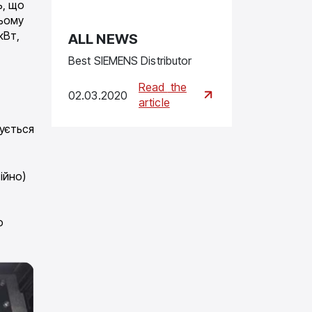
ь, що
цьому
кВт,
ALL NEWS
Best SIEMENS Distributor
Read
the
02.03.2020
article
ується
ійно)
о