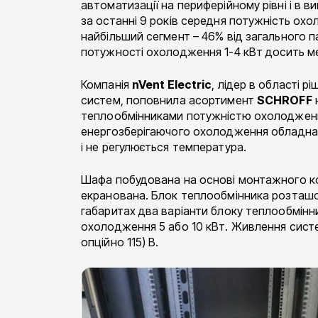
автоматизації на периферійному рівні і в 
за останні 9 років середня потужність охо
найбільший сегмент – 46% від загального п
потужності охолодження 1-4 кВт досить ме
Компанія
nVent Electric
, лідер в області 
систем, поповнила асортимент
SCHROFF
теплообмінниками потужністю охолодження
енергозберігаючого охолодження обладнанн
і не регулюється температура.
Шафа побудована на основі монтажного 
екранована. Блок теплообмінника розташо
габаритах два варіанти блоку теплообмін
охолодження 5 або 10 кВт. Живлення сист
опційно 115) В.