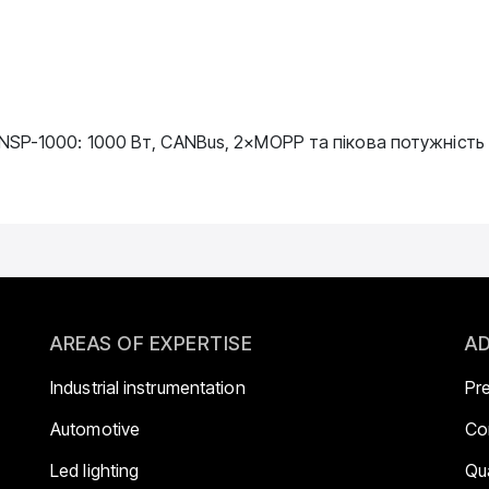
SP-1000: 1000 Вт, CANBus, 2×MOPP та пікова потужність
AREAS OF EXPERTISE
AD
Industrial instrumentation
Pr
Automotive
Co
Led lighting
Qua