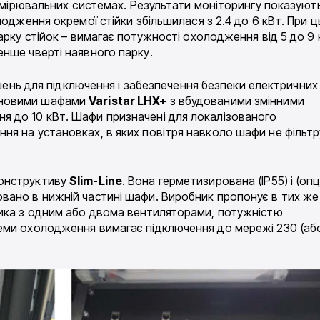
вимірювальних системах. Результати моніторингу показуют
лодження окремої стійки збільшилася з 2.4 до 6 кВт. При 
арку стійок – вимагає потужності охолодження від 5 до 9 
нше чверті наявного парку.
рішень для підключення і забезпечення безпеки електричних
новими шафами
Varistar LHX+
з вбудованими змінними
 до 10 кВт. Шафи призначені для локалізованого
я на установках, в яких повітря навколо шафи не фільтр
конструктиву
Slim-Line
. Вона герметизирована (IP55) і (опц
вано в нижній частині шафи. Виробник пропонує в тих же
ника з одним або двома вентиляторами, потужністю
еми охолодження вимагає підключення до мережі 230 (аб