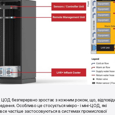
х ЦОД безперервно зростає з кожним роком, що, відповід
дення. Особливо це стосується мікро- і міні-ЦОД, які
 і все частіше застосовуються в системах промислової