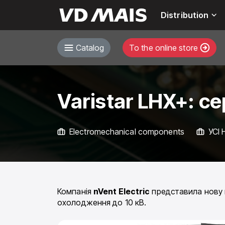
Distribution
Catalog
To the online store
Varistar LHX+: с
Electromechanical components
УСІ
Компанія
nVent Electric
представила нову 
охолодження до 10 кВ.