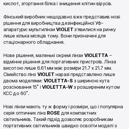
кислот, згортання білка і знищення клітин вірусів.
Фінський виробник нещодавно вже представив нові
рішення для виробництва дезінфекційної УФ-
апаратури: мультилінзи
VIOLET
з’явилися на ринку
лише кілька місяців тому. Вони призначені для
стаціонарного обладнання.
Нове рішення, маленькі окремі лінзи
VIOLETTA
–
відмінне рішення для портативних пристроїв. Лінза
висотою лише 6.61 мм має розміри 21.7 x 21.7 мм.
Сімейство лінз
VIOLET
наразі представлено лише
двома моделями:
VIOLETTA-S
з шириною кута
розсіювання 15˚ і
VIOLETTA-W
з розширеним кутом
КСС до 60˚.
Нові лінзи мають ту ж форму і розміри, що і популярна
серія оптичних лінз
ROSE
для компактних
світильників. Такий підхід дозволяє розробникам
портативних світильників швидко освоїти моделі з