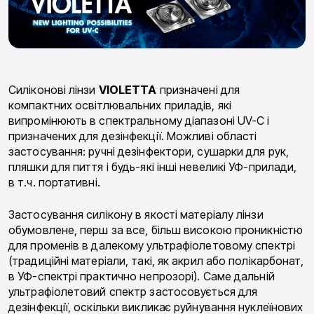
Силіконові лінзи
VIOLETTA
призначені для
компактних освітлювальних приладів, які
випромінюють в спектральному діапазоні UV-C і
призначених для дезінфекції. Можливі області
застосування: ручні дезінфектори, сушарки для рук,
пляшки для пиття і будь-які інші невеликі УФ-прилади,
в т.ч. портативні.
Застосування силікону в якості матеріалу лінзи
обумовлене, перш за все, більш високою проникністю
для променів в далекому ультрафіолетовому спектрі
(традиційні матеріали, такі, як акрил або полікарбонат,
в УФ-спектрі практично непрозорі). Саме дальній
ультрафіолетовий спектр застосовується для
дезінфекції, оскільки викликає руйнування нуклеїнових